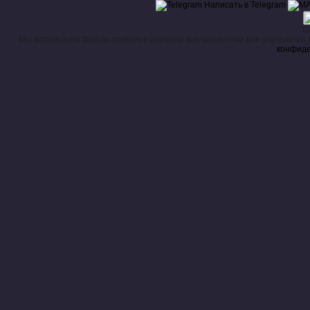
Написать в Telegram
+7 (927) 569-92-00
+7 (927) 555-51-50
С
Мы используем файлы cookies и сервисы веб-аналитики для улучшения 
конфиде
Охота на з